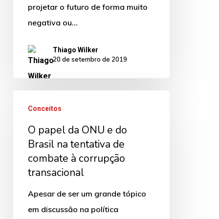
projetar o futuro de forma muito
negativa ou…
Thiago Wilker
20 de setembro de 2019
O
Conceitos
papel
O papel da ONU e do
da
Brasil na tentativa de
ONU
combate à corrupção
e
transacional
do
Brasil
Apesar de ser um grande tópico
na
em discussão na política