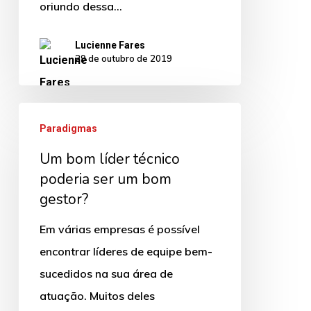
oriundo dessa…
Lucienne Fares
29 de outubro de 2019
Um
Paradigmas
bom
Um bom líder técnico
líder
poderia ser um bom
técnico
gestor?
poderia
ser
Em várias empresas é possível
um
encontrar líderes de equipe bem-
bom
sucedidos na sua área de
gestor?
atuação. Muitos deles