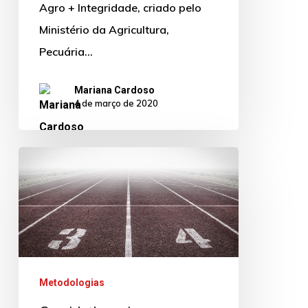
Agro + Integridade, criado pelo
Ministério da Agricultura,
Pecuária…
Mariana Cardoso
4 de março de 2020
Os
objetivos
do
seu
negócio
são
Metodologias
formalizados?