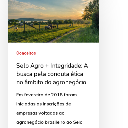
Selo
Agro
+
Integridade:
A
busca
Conceitos
pela
Selo Agro + Integridade: A
conduta
busca pela conduta ética
ética
no âmbito do agronegócio
no
âmbito
Em fevereiro de 2018 foram
do
iniciadas as inscrições de
agronegócio
empresas voltadas ao
agronegócio brasileiro ao Selo