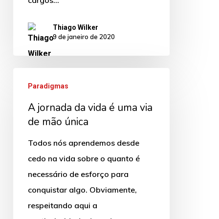
cargos…
Thiago Wilker
9 de janeiro de 2020
A
Paradigmas
jornada
A jornada da vida é uma via
da
de mão única
vida
é
Todos nós aprendemos desde
uma
cedo na vida sobre o quanto é
via
necessário de esforço para
de
conquistar algo. Obviamente,
mão
respeitando aqui a
única