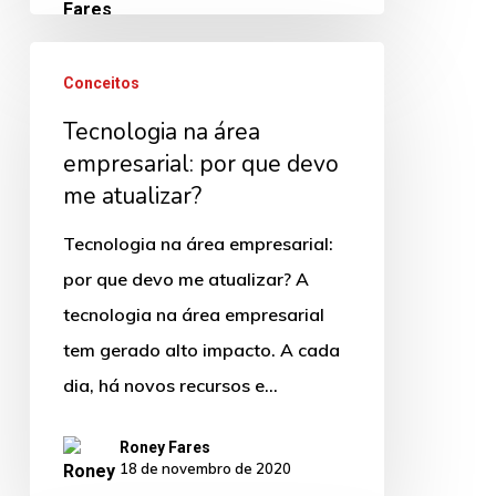
Tecnologia
Conceitos
na
Tecnologia na área
área
empresarial: por que devo
empresarial:
me atualizar?
por
que
Tecnologia na área empresarial:
devo
por que devo me atualizar? A
me
tecnologia na área empresarial
atualizar?
tem gerado alto impacto. A cada
dia, há novos recursos e…
Roney Fares
18 de novembro de 2020