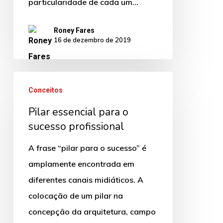
particularidade de cada um…
Roney Fares
16 de dezembro de 2019
Pilar
Conceitos
essencial
Pilar essencial para o
para
sucesso profissional
o
sucesso
A frase “pilar para o sucesso” é
profissional
amplamente encontrada em
diferentes canais midiáticos. A
colocação de um pilar na
concepção da arquitetura, campo