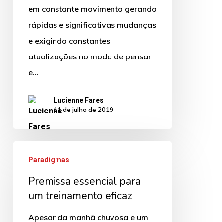
os
em constante movimento gerando
treinamentos
rápidas e significativas mudanças
corporativos
e exigindo constantes
atualizações no modo de pensar
e…
Lucienne Fares
11 de julho de 2019
Premissa
Paradigmas
essencial
Premissa essencial para
para
um treinamento eficaz
um
treinamento
Apesar da manhã chuvosa e um