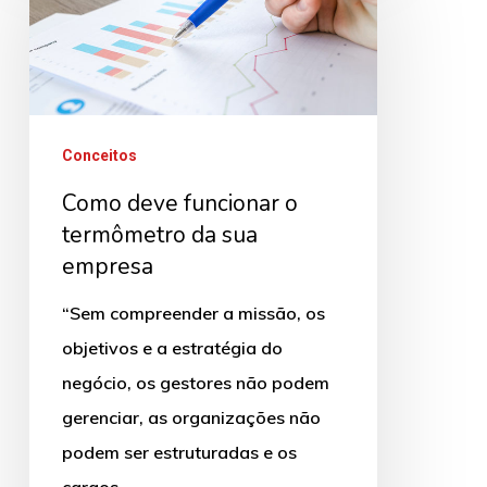
funcionar
o
termômetro
da
Conceitos
sua
Como deve funcionar o
empresa
termômetro da sua
empresa
“Sem compreender a missão, os
objetivos e a estratégia do
negócio, os gestores não podem
gerenciar, as organizações não
podem ser estruturadas e os