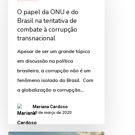
papel
O papel da ONU e do
da
Brasil na tentativa de
ONU
combate à corrupção
e
transnacional
do
Brasil
Apesar de ser um grande tópico
na
em discussão na política
tentativa
brasileira, a corrupção não é um
de
fenômeno isolado do Brasil. Com
combate
a globalização a corrupção…
à
Mariana Cardoso
corrupção
19 de março de 2020
transnacional