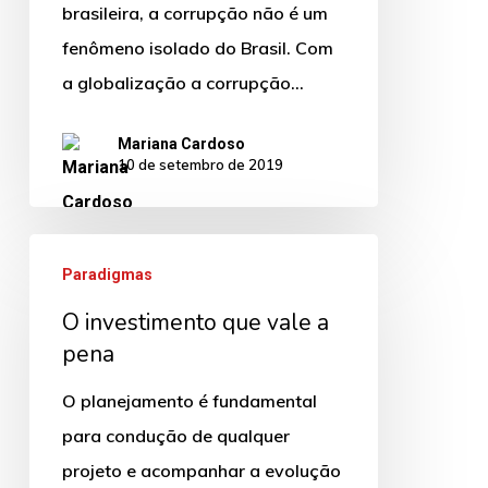
tentativa
brasileira, a corrupção não é um
de
fenômeno isolado do Brasil. Com
combate
a globalização a corrupção…
à
Mariana Cardoso
corrupção
10 de setembro de 2019
transacional
O
Paradigmas
investimento
O investimento que vale a
que
pena
vale
a
O planejamento é fundamental
pena
para condução de qualquer
projeto e acompanhar a evolução