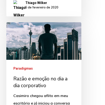
Thiago Wilker
5 de fevereiro de 2020
Razão
e
emoção
no
dia
a
Paradigmas
dia
Razão e emoção no dia a
corporativo
dia corporativo
Casimiro chegou aflito em meu
escritório e já iniciou a conversa