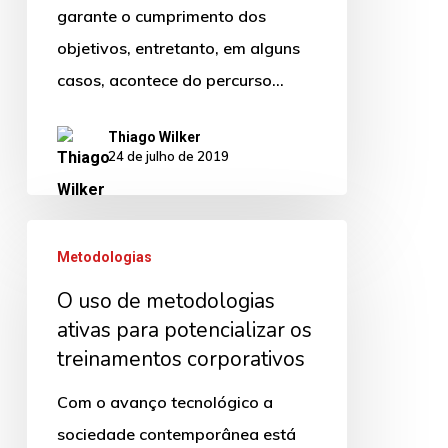
garante o cumprimento dos
objetivos, entretanto, em alguns
casos, acontece do percurso…
Thiago Wilker
24 de julho de 2019
O
Metodologias
uso
O uso de metodologias
de
ativas para potencializar os
metodologias
treinamentos corporativos
ativas
para
Com o avanço tecnológico a
potencializar
sociedade contemporânea está