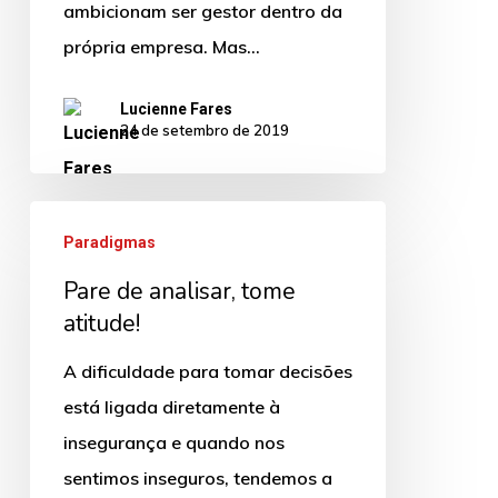
ambicionam ser gestor dentro da
própria empresa. Mas…
Lucienne Fares
24 de setembro de 2019
Pare
Paradigmas
de
Pare de analisar, tome
analisar,
atitude!
tome
atitude!
A dificuldade para tomar decisões
está ligada diretamente à
insegurança e quando nos
sentimos inseguros, tendemos a