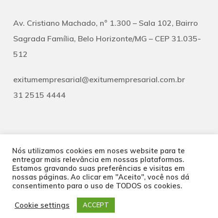
Av. Cristiano Machado, n° 1.300 – Sala 102, Bairro
Sagrada Família, Belo Horizonte/MG – CEP 31.035-
512
exitumempresarial@exitumempresarial.com.br
31 2515 4444
Nós utilizamos cookies em noses website para te
entregar mais relevância em nossas plataformas.
Estamos gravando suas preferências e visitas em
© 2026 Exitum Empresarial. Todos os direitos reservados
nossas páginas. Ao clicar em "Aceito", você nos dá
consentimento para o uso de TODOS os cookies.
facebook
linkedin
Cookie settings
ACCEPT