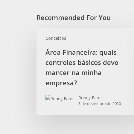
Recommended For You
Área
Conceitos
Financeira:
quais
Área Financeira: quais
controles
controles básicos devo
básicos
devo
manter na minha
manter
empresa?
na
minha
Roney Fares
empresa?
3 de dezembro de 2020