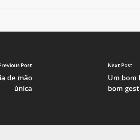
Previous Post
Next Post
via de mão
Um bom l
única
bom gest