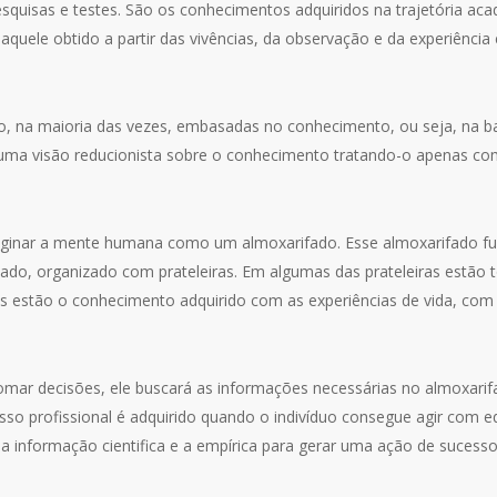
esquisas e testes. São os conhecimentos adquiridos na trajetória ac
quele obtido a partir das vivências, da observação e da experiênci
ão, na maioria das vezes, embasadas no conhecimento, ou seja, na 
uma visão reducionista sobre o conhecimento tratando-o apenas co
inar a mente humana como um almoxarifado. Esse almoxarifado fu
do, organizado com prateleiras. Em algumas das prateleiras estão 
s estão o conhecimento adquirido com as experiências de vida, com
 tomar decisões, ele buscará as informações necessárias no almoxari
so profissional é adquirido quando o indivíduo consegue agir com e
r a informação cientifica e a empírica para gerar uma ação de sucess