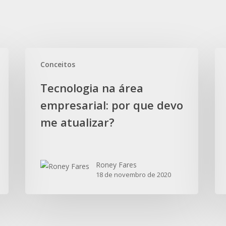
Tecnologia
Tu
Conceitos
na
sob
área
IS
Tecnologia na área
empresarial:
empresarial: por que devo
por
que
me atualizar?
devo
me
atualizar?
Roney Fares
18 de novembro de 2020