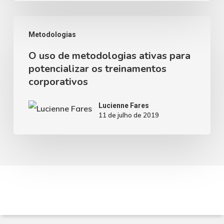
O
Metodologias
uso
O uso de metodologias ativas para
de
potencializar os treinamentos
metodologias
corporativos
ativas
para
Lucienne Fares
11 de julho de 2019
potencializar
os
treinamentos
corporativos