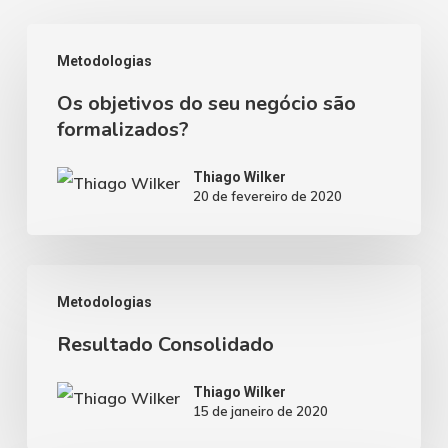
Os
Metodologias
objetivos
Os objetivos do seu negócio são
do
formalizados?
seu
negócio
Thiago Wilker
20 de fevereiro de 2020
são
formalizados?
Resultado
Metodologias
Consolidado
Resultado Consolidado
Thiago Wilker
15 de janeiro de 2020