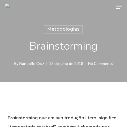
Men
Skip
to
Close
main
Menu
Metodologias
content
Brainstorming
By
Randolfo Cruz
13 de julho de 2018
No Comments
Brainstorming que em sua tradução literal significa
“tempestade cerebral”, também é chamado por